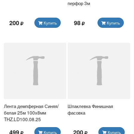
перфор 3м
200
98
Купить
Купить
Лента демпферная Синяя/
Шпаклевка Финишная
белая 25м 100х8мм
фасовка
THZ.LD100.08.25
499
200
Купить
Купить