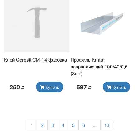
Клей Ceresit СМ-14 фасовка
Профиль Knauf
направляющий 100/40/0,6
(8шт)
250
597
Купить
Купить
1
2
3
4
5
6
...
13