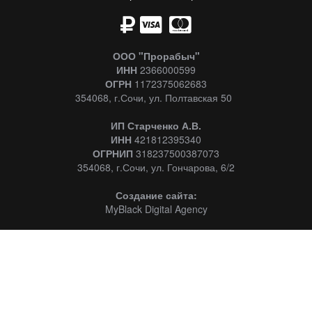
ООО "Прорабыч"
ИНН
2366000599
ОГРН
1172375062683
354068, г.Сочи, ул. Полтавская 50
ИП Старченко А.В.
ИНН
421812395340
ОГРНИП
318237500387073
354068, г.Сочи, ул. Гончарова, 6/2
Создание сайта:
MyBlack Digital Agency