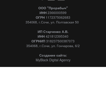
ООО "Прорабыч"
ИНН
2366000599
ОГРН
1172375062683
354068, г.Сочи, ул. Полтавская 50
ИП Старченко А.В.
ИНН
421812395340
ОГРНИП
318237500387073
354068, г.Сочи, ул. Гончарова, 6/2
Создание сайта:
MyBlack Digital Agency